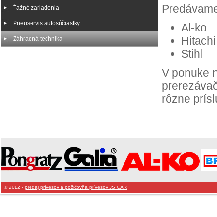
Predávame 
Ťažné zariadenia
Pneuservis autosúčiastky
Al-ko
Hitachi
Záhradná technika
Stihl
V ponuke n
prerezávač
rôzne prísl
© 2012 -
predaj prívesov a požičovňa prívesov JS CAR