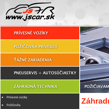
Prívesné vozíky
Záhrad
Požičovňa